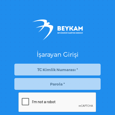
İşarayan Girişi